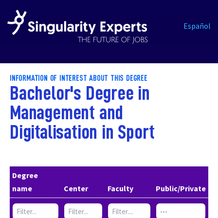
Español
INFORMATION OF INTEREST ABOUT THIS DEGREE
Bachelor's Degree in
Management and
Digitalisation in Sport
Degree
name
Center
Faculty
Public/Private