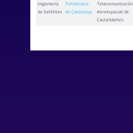
Ingeniería
Politécnica
Telecomunicación
de Satélites
de Catalunya
Aeroespacial de
Castelldefels