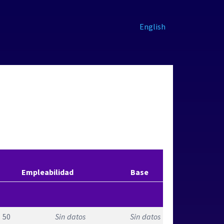
English
s
Empleabilidad
Base
50
Sin datos
Sin datos