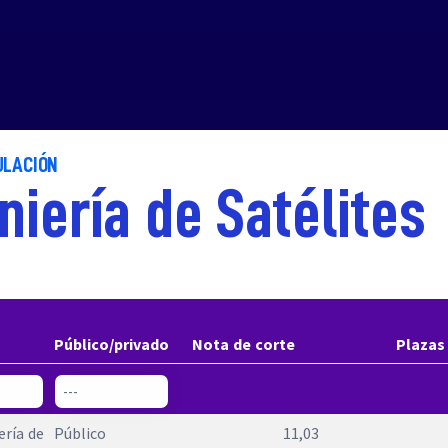
ULACIÓN
niería de Satélites
Público/privado
Nota de corte
Plaza
ería de
Público
11,03