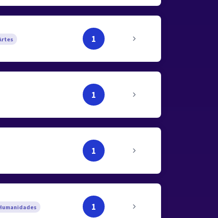
1
rtes
1
1
1
Humanidades