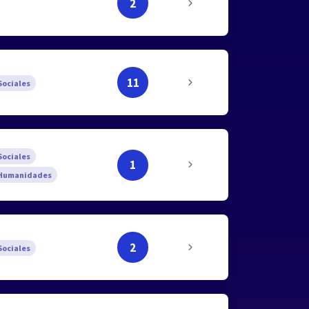
2
11
ociales
ociales
1
Humanidades
2
ociales