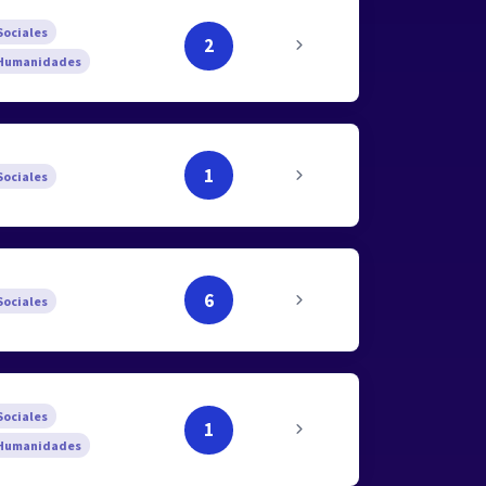
ociales
2
Humanidades
1
ociales
6
ociales
ociales
1
Humanidades