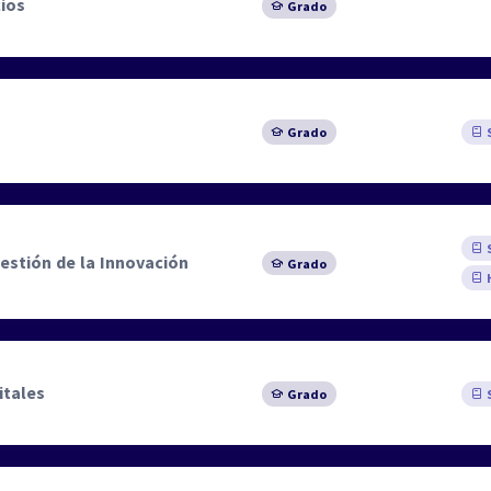
ios
Grado
Grado
S
S
estión de la Innovación
Grado
itales
Grado
S