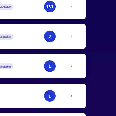
131
ociales
2
ociales
1
ociales
1