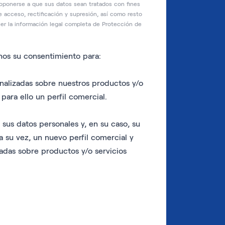
 oponerse a que sus datos sean tratados con fines
 acceso, rectificación y supresión, así como resto
r la información legal completa de Protección de
rnos su consentimiento para:
alizadas sobre nuestros productos y/o
para ello un perfil comercial.
us datos personales y, en su caso, su
 a su vez, un nuevo perfil comercial y
adas sobre productos y/o servicios