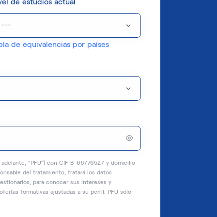
vel de estudios actual
bla de equivalencias por países
n adelante, “PFU”) con CIF B-66776527 y domicilio
nsable del tratamiento, tratará los datos
estionarios, para conocer sus intereses y
ofertas formativas ajustadas a su perfil. PFU sólo