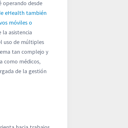
sté operando desde
 de eHealth también
ivos móviles o
e la asistencia
l uso de múltiples
stema tan complejo y
ina como médicos,
rgada de la gestión
rienta hacia trabajos