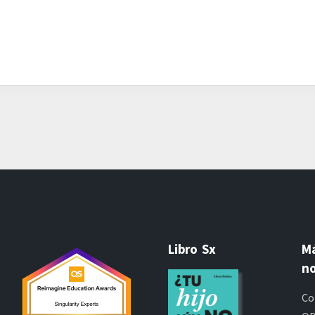
Libro Sx
M
no
Co