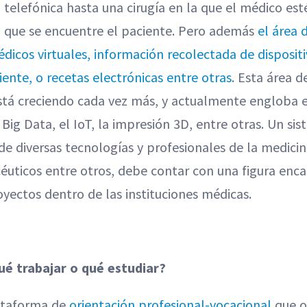
 telefónica hasta una cirugía en la que el médico e
al que se encuentre el paciente. Pero además
el área
édicos virtuales, información recolectada de disposit
ente, o recetas electrónicas entre otras
. Esta área d
stá creciendo cada vez más, y actualmente engloba e
Big Data, el IoT, la impresión 3D, entre otras. Un si
 de diversas tecnologías y profesionales de la medic
uticos entre otros, debe contar con una figura enca
oyectos dentro de las instituciones médicas.
ué trabajar o qué estudiar?
lataforma de
orientación profesional-vocacional
que o