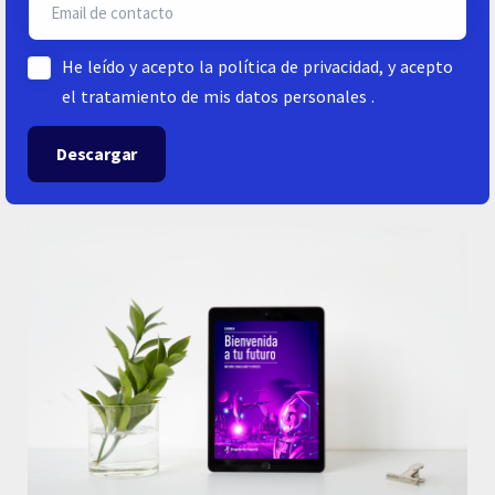
He leído y acepto la
política de privacidad
, y acepto
el tratamiento de mis datos personales .
Descargar